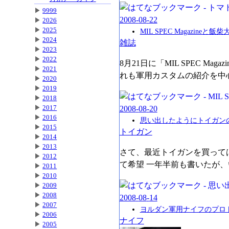
▶
9999
2008
-
08
-
22
▶
2026
▶
2025
MIL SPEC Magazineと飯
▶
2024
雑誌
▶
2023
▶
2022
8月21日に「MIL SPEC 
▶
2021
れも軍用カスタムの紹介を中
▶
2020
▶
2019
▶
2018
▶
2017
2008
-
08
-
20
▶
2016
思い出したようにトイガン
▶
2015
トイガン
▶
2014
▶
2013
さて、最近トイガンを買って
▶
2012
て希望 一年半前も書いたが、い
▶
2011
▶
2010
▶
2009
▶
2008
2008
-
08
-
14
▶
2007
ヨルダン軍用ナイフのプロ
▶
2006
ナイフ
▶
2005