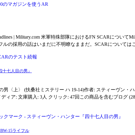
ilitary Headlines | Military.com 米軍特殊部隊におけるFN SC
フルの採用の話はいまだに不明瞭なままだ。SCARについては
四十七人目の男』
男〈上〉 (扶桑社ミステリー ハ 19-14)作者: スティーヴン・
6/28メディア: 文庫購入: 3人 クリック: 47回この商品を含むブロ
品BW-15ライフル