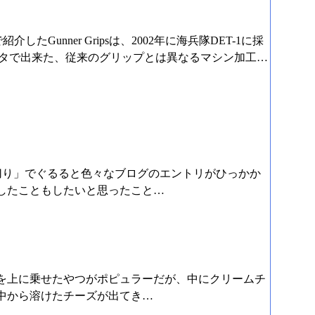
det.htmlで紹介したGunner Gripsは、2002年に海兵隊DET-1に採
ルタで出来た、従来のグリップとは異なるマシン加工…
切り」でぐるると色々なブログのエントリがひっかか
したこともしたいと思ったこと…
を上に乗せたやつがポピュラーだが、中にクリームチ
中から溶けたチーズが出てき…