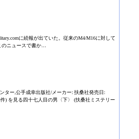
ARについてMilitary.comに続報が出ていた。従来のM4/M16に対して
このニュースで書か…
ハンター,公手成幸出版社/メーカー: 扶桑社発売日:
グ (28件) を見る四十七人目の男〈下〉 (扶桑社ミステリー