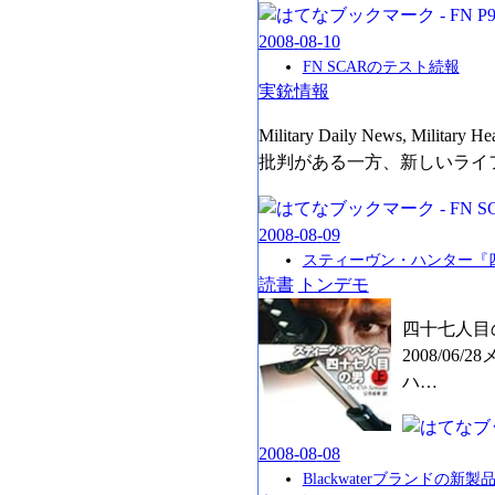
2008
-
08
-
10
FN SCARのテスト続報
実銃情報
Military Daily News, M
批判がある一方、新しいライ
2008
-
08
-
09
スティーヴン・ハンター『
読書
トンデモ
四十七人目の
2008/0
ハ…
2008
-
08
-
08
Blackwaterブランドの新製