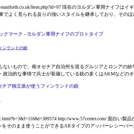
ww.s-staniforth.co.uk/Item.php?id=97 現在のヨルダン軍用ナ
東でよく見られる反りの強いスタイルを継承しており、そのほ
ィンランドの銃
もないもので、南オセチア自治州を巡るグルジアとロシアの紛
・政治的な事情で兵士が装備している銃の多くはAKMなどの
R
ums/topic.html?b=3&f=118&t=389574 http://www.57cen
m用マガジンをそのまま使うことができるARタイプのアッパーレシーバ