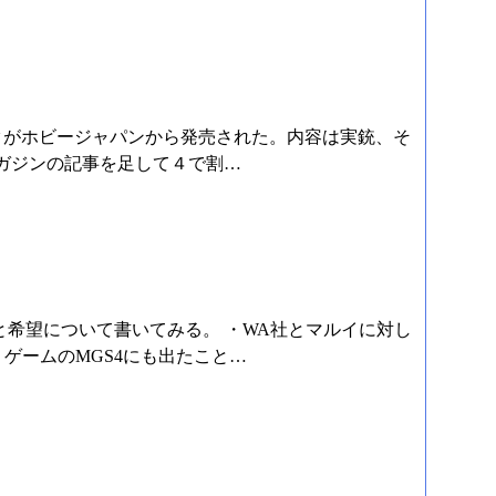
というムックがホビージャパンから発売された。内容は実銃、そ
ガジンの記事を足して４で割…
と希望について書いてみる。 ・WA社とマルイに対し
い。ゲームのMGS4にも出たこと…