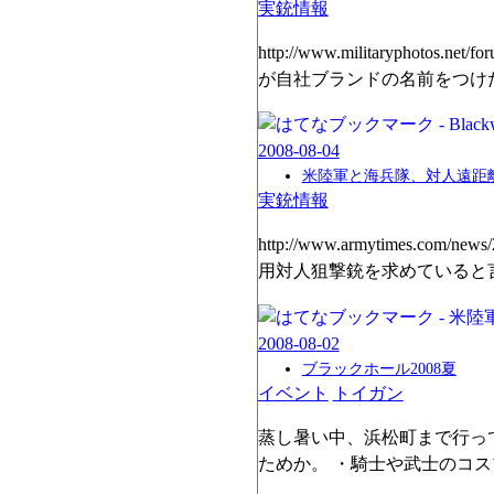
実銃情報
http://www.militaryphoto
が自社ブランドの名前をつけた銃
2008
-
08
-
04
米陸軍と海兵隊、対人遠距
実銃情報
http://www.armytimes.
用対人狙撃銃を求めていると言
2008
-
08
-
02
ブラックホール2008夏
イベント
トイガン
蒸し暑い中、浜松町まで行っ
ためか。 ・騎士や武士のコ