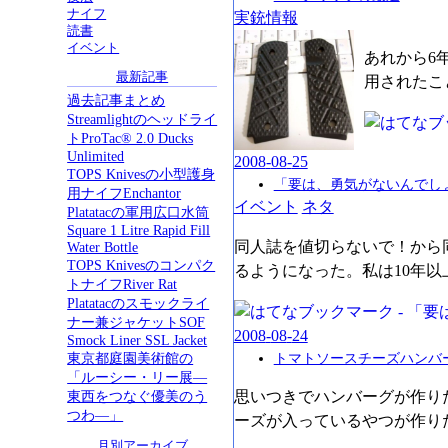
ナイフ
実銃情報
読書
イベント
あれから6年が経っ
最新記事
用されたこ
過去記事まとめ
Streamlightのヘッドライ
トProTac® 2.0 Ducks
Unlimited
2008
-
08
-
25
TOPS Knivesの小型護身
「要は、勇気がないんでし
用ナイフEnchantor
イベント
ネタ
Platatacの軍用広口水筒
Square 1 Litre Rapid Fill
同人誌を値切らないで！から
Water Bottle
TOPS Knivesのコンパク
るようになった。私は10年
トナイフRiver Rat
Platatacのスモックライ
ナー兼ジャケットSOF
2008
-
08
-
24
Smock Liner SSL Jacket
東京都庭園美術館の
トマトソースチーズハンバ
「ルーシー・リー展―
東西をつなぐ優美のう
思いつきでハンバーグが作り
つわ―」
ーズが入っているやつが作り
月別アーカイブ