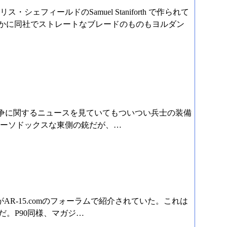
イフはイギリス・シェフィールドのSamuel Staniforth で作られて
かに同社でストレートなブレードのものもヨルダン
争に関するニュースを見ていてもついつい兵士の装備
オーソドックスな東側の銃だが、…
ter.com/ 面白い製品がAR-15.comのフォーラムで紹介されていた。これは
ーだ。P90同様、マガジ…