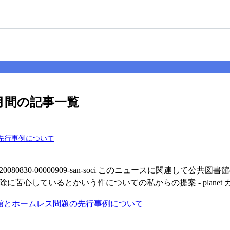
1ヶ月間の記事一覧
先行事例について
oo.co.jp/hl?a=20080830-00000909-san-soci このニ
に苦心しているとかいう件についての私からの提案 - planet 