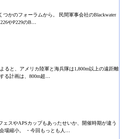
yphotos.netやいくつかのフォーラムから。 民間軍事会社のBlackwater
6やP229のB…
mry Timesの記事によると、アメリカ陸軍と海兵隊は1,800m以上の遠距離
る計画は、800m超…
ェスやAPSカップもあったせいか、開催時期が違う
会場縮小。 ・今回もっとも人…