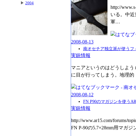
▶
2004
http://w
いる。中近
軍…
2008
-
08
-
13
南オセチア独立派が使うフ
実銃情報
マニアというのはどうしよう
に目が行ってしまう。地理的
2008
-
08
-
12
FN P90のマガジンを使うA
実銃情報
http://www.ar15.com/for
FN P-90の5.7×28m