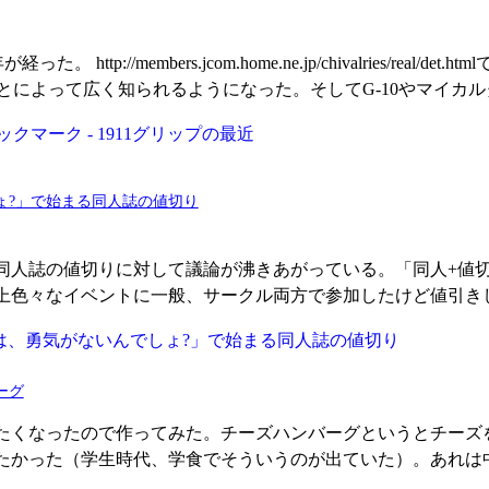
た。 http://members.jcom.home.ne.jp/chivalries/real/
とによって広く知られるようになった。そしてG-10やマイカ
ょ?」で始まる同人誌の値切り
同人誌の値切りに対して議論が沸きあがっている。「同人+値
以上色々なイベントに一般、サークル両方で参加したけど値引き
ーグ
たくなったので作ってみた。チーズハンバーグというとチーズ
たかった（学生時代、学食でそういうのが出ていた）。あれは