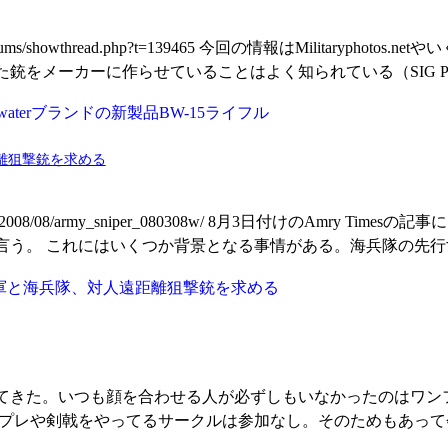
s.net/forums/showthread.php?t=139465 今回の情報はMilitar
をメーカーに作らせていることはよく知られている（SIG P22
離狙撃銃を求める
com/news/2008/08/army_sniper_080308w/ 8月3日付けのA
う。 これにはいくつか背景となる事情がある。海兵隊の先行す
てきた。いつも顔を合わせる人が必ずしもいなかったのはワンフ
スプレや剣戟をやってるサークルは参加なし。そのためもあって