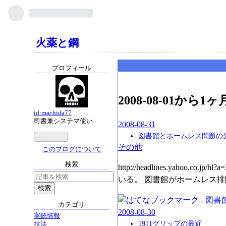
火薬と鋼
プロフィール
2008-08-01から
id:machida77
司書兼システマ使い
2008
-
08
-
31
図書館とホームレス問題の
その他
このブログについて
検索
http://headlines.yah
いる。 図書館がホームレス排除
カテゴリ
2008
-
08
-
30
実銃情報
1911グリップの最近
技法